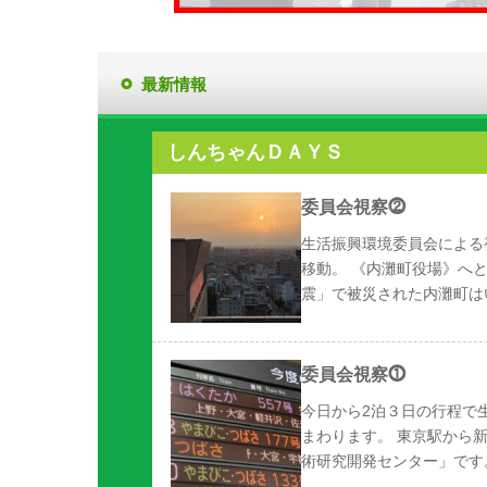
最新情報
しんちゃんＤＡＹＳ
委員会視察⓶
生活振興環境委員会による
移動。 《内灘町役場》へ
震」で被災された内灘町は
委員会視察⓵
今日から2泊３日の行程で
まわります。 東京駅から
術研究開発センター」です