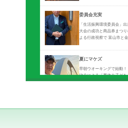
委員会充実
「生活振興環境委員会」出
大会の成功と商品券まつり
よる行政視察で 富山市と金
夏にマケズ
早朝ウオーキングで始動！
治会による「夏休み子ども
が地域の子どもたちのため
打ち揚げ総数１４００
「第５１回江戸川区花火大
の夜空に彩り豊かに花火が
区の夏を盛り上げました shin