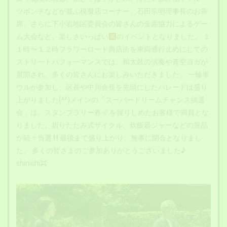
ツポンチなどが並ぶ模擬店コーナー、石田宗明理事長のお茶
席、さらに下小岩地区委員会の皆さんの全面協力によるゲー
ム大会など、楽しさいっぱい
のイベントとなりました。 １
１時〜１２時フラワーロード商店街を車両通行止めにしての
ストリートパフォーマンスでは、和太鼓の演奏や青空ヨガが
展開され、多くの皆さんにお楽しみいただきました。 一輪車
ウルが参加し、区長や中川会長を先頭にしたパレードは盛り
上がりました(^^)メインの「スーパードリームチャンス抽選
会」は、スタンプラリー券
を握りしめたお客様で満員とな
りました。折りたたみ式サイクル、炊飯器ジャーなどの景品
が続々当選
最後まで盛り上がり、無事に閉会となりまし
た。 多くの皆さまのご参加ありがとうございました♪
shinichi⌘