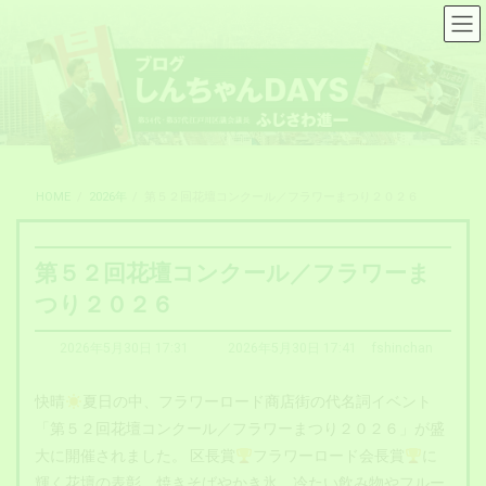
コ
ナ
ン
ビ
テ
ゲ
ン
ー
ツ
シ
へ
ョ
ス
ン
キ
に
ッ
移
プ
動
HOME
2026年
第５２回花壇コンクール／フラワーまつり２０２６
第５２回花壇コンクール／フラワーま
つり２０２６
最
2026年5月30日 17:31
2026年5月30日 17:41
fshinchan
終
更
快晴
夏日の中、フラワーロード商店街の代名詞イベント
新
日
「第５２回花壇コンクール／フラワーまつり２０２６」が盛
時
大に開催されました。 区長賞
フラワーロード会長賞
に
:
輝く花壇の表彰、焼きそばやかき氷、冷たい飲み物やフルー