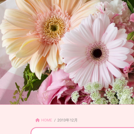
コ
ナ
ン
ビ
テ
ゲ
ン
ー
ツ
シ
へ
ョ
ス
ン
キ
に
ッ
移
プ
動
HOME
2013年12月