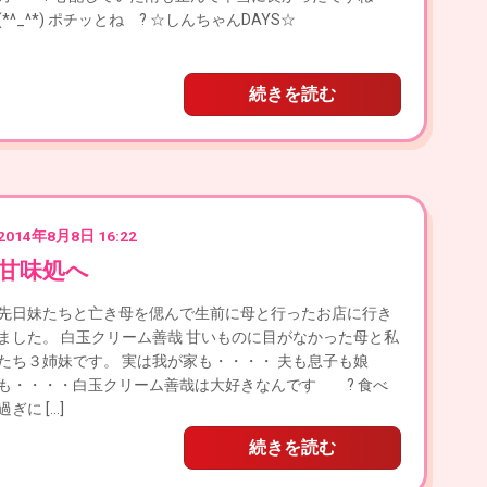
(*^_^*) ポチッとね ? ☆しんちゃんDAYS☆
続きを読む
2014年8月8日 16:22
甘味処へ
先日妹たちと亡き母を偲んで生前に母と行ったお店に行き
ました。 白玉クリーム善哉 甘いものに目がなかった母と私
たち３姉妹です。 実は我が家も・・・・ 夫も息子も娘
も・・・・白玉クリーム善哉は大好きなんです ? 食べ
過ぎに […]
続きを読む