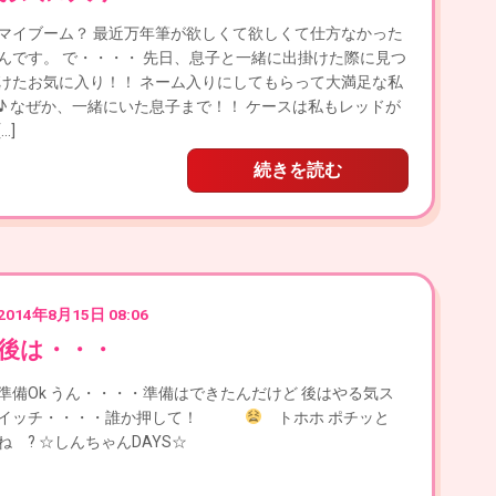
マイブーム？ 最近万年筆が欲しくて欲しくて仕方なかった
んです。 で・・・・ 先日、息子と一緒に出掛けた際に見つ
けたお気に入り！！ ネーム入りにしてもらって大満足な私
♪ なぜか、一緒にいた息子まで！！ ケースは私もレッドが
[…]
続きを読む
2014年8月15日 08:06
後は・・・
準備Ok うん・・・・準備はできたんだけど 後はやる気ス
イッチ・・・・誰か押して！
トホホ ポチッと
ね ? ☆しんちゃんDAYS☆