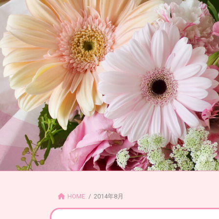
コ
ナ
ン
ビ
テ
ゲ
ン
ー
ツ
シ
へ
ョ
ス
ン
キ
に
ッ
移
プ
動
HOME
2014年8月