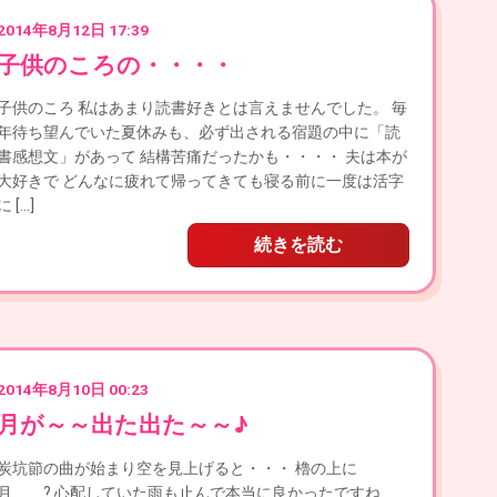
2014年8月12日 17:39
子供のころの・・・・
子供のころ 私はあまり読書好きとは言えませんでした。 毎
年待ち望んでいた夏休みも、必ず出される宿題の中に「読
書感想文」があって 結構苦痛だったかも・・・・ 夫は本が
大好きで どんなに疲れて帰ってきても寝る前に一度は活字
に […]
続きを読む
2014年8月10日 00:23
月が～～出た出た～～♪
炭坑節の曲が始まり空を見上げると・・・ 櫓の上に
月 ? 心配していた雨も止んで本当に良かったですね